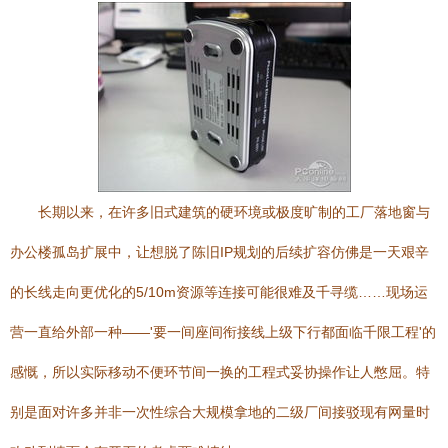
长期以来，在许多旧式建筑的硬环境或极度旷制的工厂落地窗与
办公楼孤岛扩展中，让想脱了陈旧IP规划的后续扩容仿佛是一天艰辛
的长线走向更优化的5/10m资源等连接可能很难及千寻缆……现场运
营一直给外部一种——'要一间座间衔接线上级下行都面临千限工程'的
感慨，所以实际移动不便环节间一换的工程式妥协操作让人憋屈。特
别是面对许多并非一次性综合大规模拿地的二级厂间接驳现有网量时