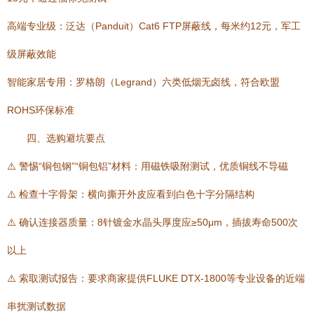
高端专业级：泛达（Panduit）Cat6 FTP屏蔽线，每米约12元，军工
级屏蔽效能
智能家居专用：罗格朗（Legrand）六类低烟无卤线，符合欧盟
ROHS环保标准
四、选购避坑要点
⚠️ 警惕“铜包钢”“铜包铝”材料：用磁铁吸附测试，优质铜线不导磁
⚠️ 检查十字骨架：横向撕开外皮应看到白色十字分隔结构
⚠️ 确认连接器质量：8针镀金水晶头厚度应≥50μm，插拔寿命500次
以上
⚠️ 索取测试报告：要求商家提供FLUKE DTX-1800等专业设备的近端
串扰测试数据