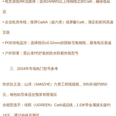
• 电竞游戏/8K流媒体：选用24AWG以上纯铜线芯的Cat6，确保低延
迟
• 企业机房布线：推荐Cat6A（超六类）或屏蔽Cat6，满足机柜间高速
互联
• POE供电监控：选择线径≥0.52mm的国标无氧铜线，避免电压衰减
• 户外部署：需认准PE护套的防水防紫外线型号
三、2024年市场热门型号参考
性价比之选：山泽（SAMZHE）六类工程线箱线，305米/箱约850
元，铜包铝导体适合预算有限项目
全能型选手：绿联（UGREEN）Cat6成品线，1.5米带金属接头版约
18元，通过福禄克测试