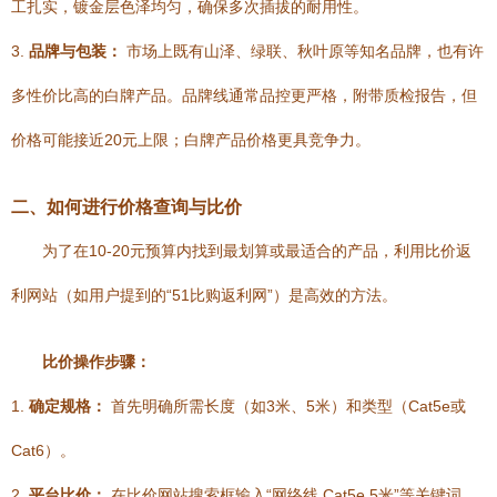
工扎实，镀金层色泽均匀，确保多次插拔的耐用性。
3.
品牌与包装：
市场上既有山泽、绿联、秋叶原等知名品牌，也有许
多性价比高的白牌产品。品牌线通常品控更严格，附带质检报告，但
价格可能接近20元上限；白牌产品价格更具竞争力。
二、如何进行价格查询与比价
为了在10-20元预算内找到最划算或最适合的产品，利用比价返
利网站（如用户提到的“51比购返利网”）是高效的方法。
比价操作步骤：
1.
确定规格：
首先明确所需长度（如3米、5米）和类型（Cat5e或
Cat6）。
2.
平台比价：
在比价网站搜索框输入“网络线 Cat5e 5米”等关键词，